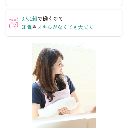
3人1組
で働くので
知識
や
スキルがなくても大丈夫